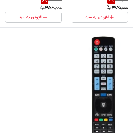
485,000
515,000
6
%
7
%
تمامی مدل های ال سی دی و ال
AKB74475605
455,000
475,000
ای دی ال جی)ریموت کنترل
تلویزیون ال جی معمولی مدل
افزودن به سبد
افزودن به سبد
RM-L1162 Remote Control
smart LED LCD TV