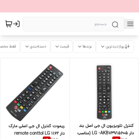
پربازدیدترین
برندها
قیمت
دسته‌بندی
فقط محصو
کنترل تلویزیون ال جی اصل بند
ریموت کنترل ال جی اصلی مارک
دار LG -AKB73715605 (مناسب
دار remote conttol LG 1162