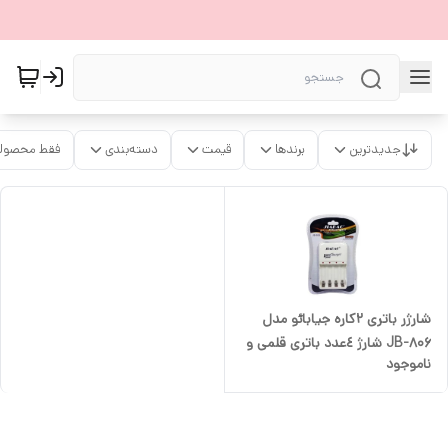
جدیدترین
برندها
قیمت
دسته‌بندی
فقط محصولا
شارژر باتری ۲کاره جیابائو مدل
JB-806 شارژ ٤عدد باتری قلمی و
ناموجود
نیم قلمی