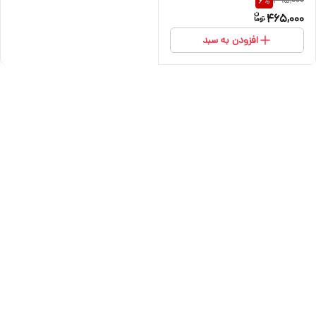
495,000
6
%
465,000
افزودن به سبد