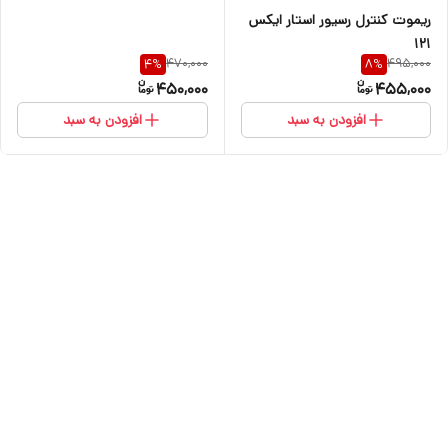
ریموت کنترل رسیور استار ایکس
۱۲۱
470,000
495,000
4
%
8
%
450,000
455,000
افزودن به سبد
افزودن به سبد