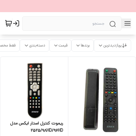
پربازدیدترین
برندها
قیمت
دسته‌بندی
فقط محصو
ریموت کنترل استار ایکس مدل
2525/98HD/96HD