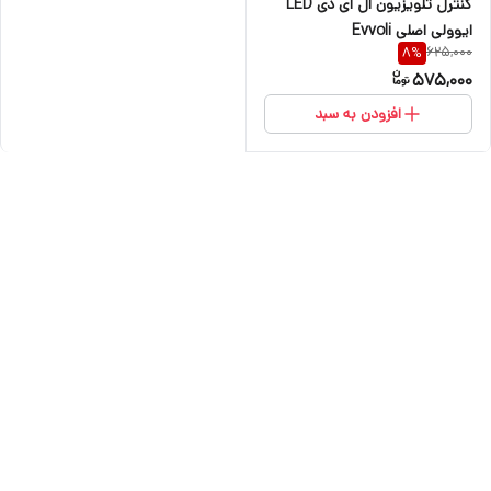
کنترل تلویزیون ال ای دی LED
ایوولی اصلی Evvoli
625,000
8
%
575,000
افزودن به سبد