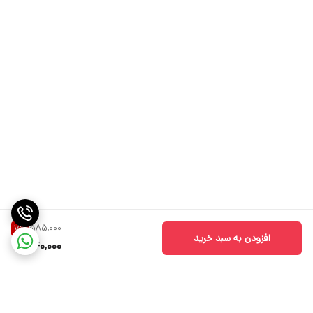
585,000
7
%
افزودن به سبد خرید
540,000