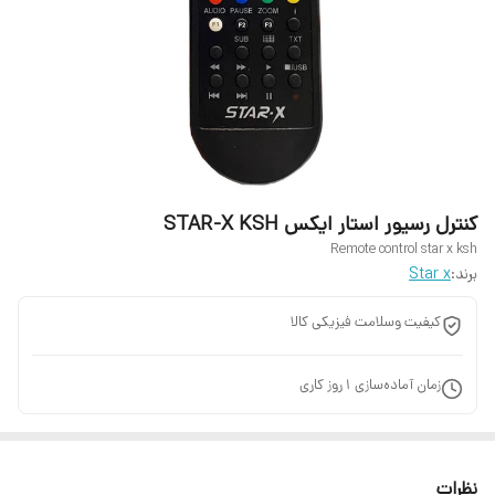
کنترل رسیور استار ایکس STAR-X KSH
Remote control star x ksh
برند:
Star x
کیفیت وسلامت فیزیکی کالا
زمان آماده‌سازی
1
روز کاری
نظرات