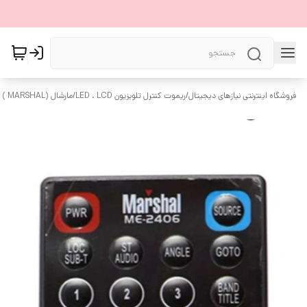
فروشگاه اینترنتی نیازهای دیجیتال
/
ریموت کنترل تلویزیون LED . LCD
/
مارشال (MARSHAL )