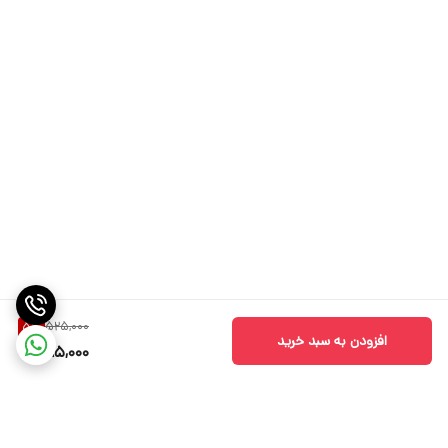
525,000
5
%
افزودن به سبد خرید
495,000