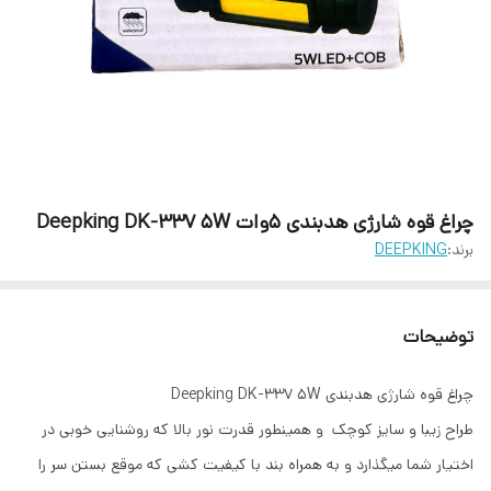
چراغ قوه شارژی هدبندی ۵وات Deepking DK-337 5W
برند:
DEEPKING
توضیحات
چراغ قوه شارژی هدبندی Deepking DK-337 5W
طراح زیبا و سایز کوچک و همینطور قدرت نور بالا که روشنایی خوبی در
اختیار شما میگذارد و به همراه بند با کیفیت کشی که موقع بستن سر را