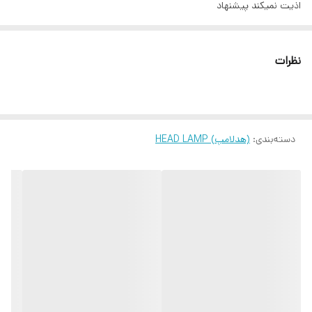
اذیت نمیکند پیشنهاد
دارای سه حالت نوردهی, دارای باتری لیتیومی قابل شارژ, هد لایت LED,
دارای تکنولوژی COB, شارژر USB, ضد آب, مناسب طبیعت گردی, مناسب
نظرات
ماهیگیری در شب و مکان های کم نور,
دسته‌بندی
:
(هدلامپ) HEAD LAMP