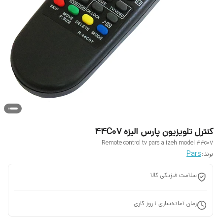
کنترل تلویزیون پارس الیزه 44C07
Remote control tv pars alizeh model 44c07
برند:
Pars
سلامت فیزیکی کالا
زمان آماده‌سازی
1
روز کاری