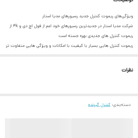
ویژگی‌های ریموت ‌کنترل جدید رسیورهای مدیا استار
شرکت مدیا استار در جدیدترین رسیورهای خود اعم از فول اچ دی و 4k از
ریموت کنترل های جدیدی بهره جسته است
ریموت کنترل هایی بسیار با کیفیت با امکانات و ویژگی هایی متفاوت تر
نسبت به ریموت کنترل های محصولات قبلی
در ادامه شما را به مطالعه قابلیت های خاص کنترل های جدید رسیورهای
نظرات
MediaStar دعوت می نماییم
طراحی زیبا و جدید و کاملا اختصاصی و منحصربفرد
استفاده از بهترین مواد اولیه در ساخت تمامی قطعات ریموت کنترل جدید
مدیا استار
دسته‌بندی
:
کنترل گیرنده
طراحی ارگونومیک و خوش دست
قدرت بالا در عملکرد به صورتی که حتی در زاویه 180 درجه و همچنین
فاصله دور هم به راحتی کار میکند