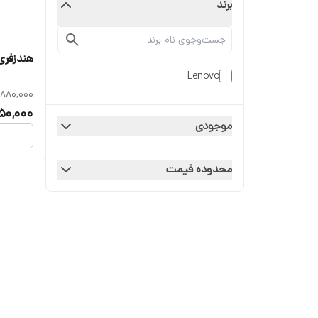
برند
هندزفری
Lenovo
880,000
50,000
موجودی
محدوده قیمت