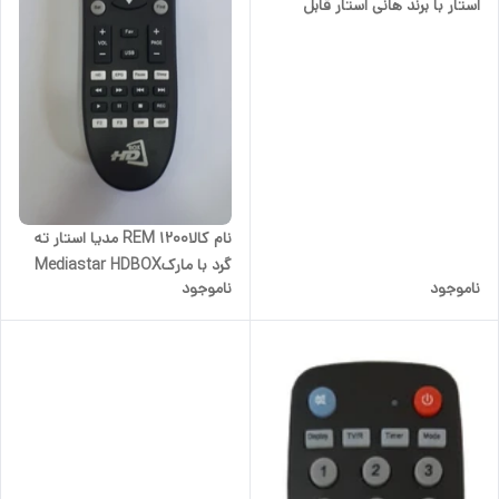
استار با برند هانی استار قابل
کنترل ۳ نوع مدل رسیور درج
شده MS-5000 plus Istar/
mediastarkorea
نام کالاREM 1200 مدیا استار ته
گرد با مارکMediastar HDBOX
ناموجود
ناموجود