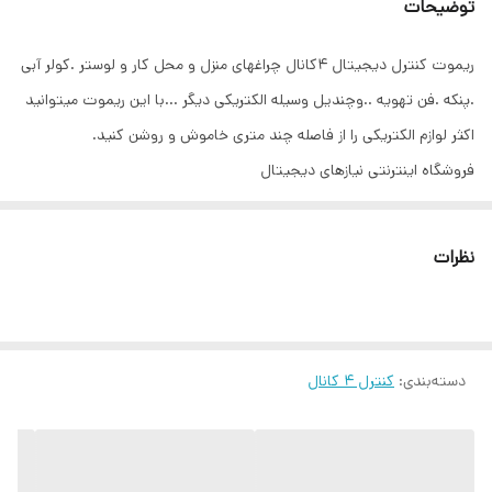
توضیحات
ریموت کنترل دیجیتال ۴کانال چراغهای منزل و محل کار و لوستر .کولر آبی
.پنکه .فن تهویه ..وچندیل وسیله الکتریکی دیگر ...با این ریموت میتوانید
اکثر لوازم الکتریکی را از فاصله چند متری خاموش و روشن کنید.
فروشگاه اینترنتی نیازهای دیجیتال
Nyazha.ir
نظرات
دسته‌بندی
:
کنترل ۴ کانال