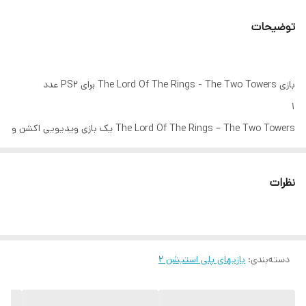
توضیحات
بازی The Lord Of The Rings - The Two Towers برای PS2 عدد
The Lord Of The Rings – The Two Towers یک بازی ویدیویی اکشن و
مبارزه‌ای با رگه‌هایی از ژانر هک اند اسلش است که در سال 2002 توسط
شرکت Electronic Arts منتشر شد. این بازی روایت گر سه‌گانه‌ی ارباب
نظرات
حلقه‌هاست و جنگ میان سرزمین‌های مختلف را به تصویر می‌کشد.۹
دسته‌بندی
:
بازیهای پلی استیشن ۲