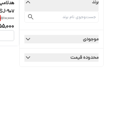
برند
SJ-907
510,000
55,000
موجودی
محدوده قیمت